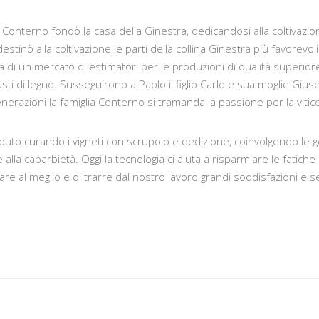
onterno fondò la casa della Ginestra, dedicandosi alla coltivazion
 destinò alla coltivazione le parti della collina Ginestra più favorev
di un mercato di estimatori per le produzioni di qualità superiore 
usti di legno. Susseguirono a Paolo il figlio Carlo e sua moglie Giu
generazioni la famiglia Conterno si tramanda la passione per la vitico
buto curando i vigneti con scrupolo e dedizione, coinvolgendo le g
alla caparbietà. Oggi la tecnologia ci aiuta a risparmiare le fatiche
re al meglio e di trarre dal nostro lavoro grandi soddisfazioni e s