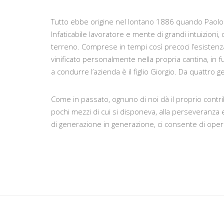
Tutto ebbe origine nel lontano 1886 quando Paolo C
Infaticabile lavoratore e mente di grandi intuizioni,
terreno. Comprese in tempi così precoci l’esistenza 
vinificato personalmente nella propria cantina, in f
a condurre l’azienda è il figlio Giorgio. Da quattro 
Come in passato, ognuno di noi dà il proprio contri
pochi mezzi di cui si disponeva, alla perseveranza e 
di generazione in generazione, ci consente di opera