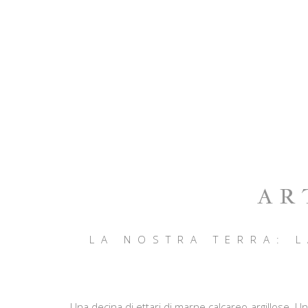
AR
LA NOSTRA TERRA: L
Una decina di ettari di marne calcareo-argillose. U