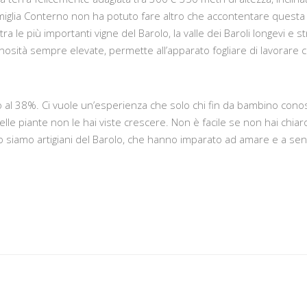
miglia Conterno non ha potuto fare altro che accontentare questa
a le più importanti vigne del Barolo, la valle dei Baroli longevi e str
osità sempre elevate, permette all’apparato fogliare di lavorare 
no al 38%. Ci vuole un’esperienza che solo chi fin da bambino con
le piante non le hai viste crescere. Non è facile se non hai chiaro 
siamo artigiani del Barolo, che hanno imparato ad amare e a sentir