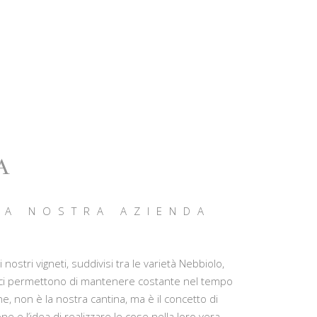
A
 LA NOSTRA AZIENDA
nostri vigneti, suddivisi tra le varietà Nebbiolo,
data ci permettono di mantenere costante nel tempo
e, non è la nostra cantina, ma è il concetto di
 e l’idea di realizzare le cose nella loro vera