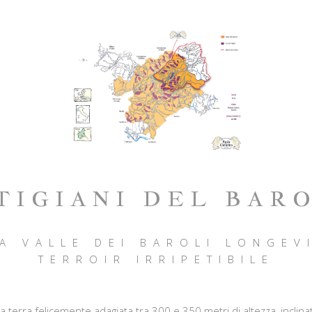
TIGIANI DEL BAR
A VALLE DEI BAROLI LONGEV
TERROIR IRRIPETIBILE
na terra felicemente adagiata tra 300 e 350 metri di altezza, incli