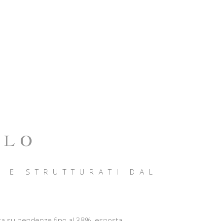
OLO
I E STRUTTURATI DAL
nata su pendenze fino al 38%, esposta