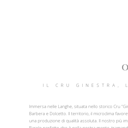
IL CRU GINESTRA, 
Immersa nelle Langhe, situata nello storico Cru “Gine
Barbera e Dolcetto. Il territorio, il microclima fav
una produzione di qualità assoluta. Il nostro più i
Barolo perfetto che è nella nostra mente, tramandat