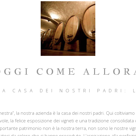
OGGI COME ALLOR
LA CASA DEI NOSTRI PADRI:
stra”, la nostra azienda è la casa dei nostri padri. Qui coltiviamo i 
orevole, la felice esposizione dei vigneti e una tradizione consoli
mportante patrimonio non è la nostra terra, non sono le nostre vign
oci da coloro che ci hanno preceduto. L’aspirazione alla perfezione